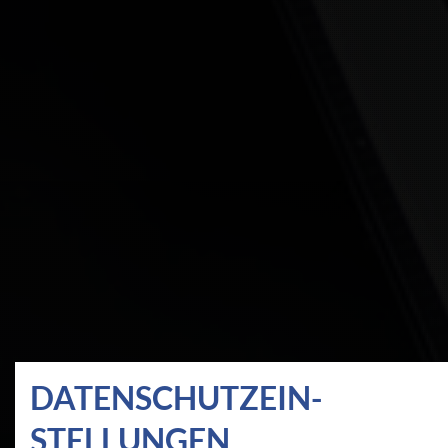
DATEN­SCHUTZ­EIN­
STELLUNGEN