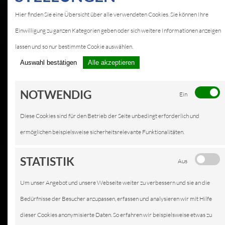
Hier finden Sie eine Übersicht über alle verwendeten Cookies. Sie können Ihre
Einwilligung zu ganzen Kategorien geben oder sich weitere Informationen anzeigen
lassen und so nur bestimmte Cookie auswählen.
Auswahl bestätigen
Alle akzeptieren
NOTWENDIG
Ein
Diese Cookies sind für den Betrieb der Seite unbedingt erforderlich und
ermöglichen beispielsweise sicherheitsrelevante Funktionalitäten.
STATISTIK
Aus
Um unser Angebot und unsere Webseite weiter zu verbessern und sie an die
Bedürfnisse der Besucher anzupassen, erfassen und analysieren wir mit Hilfe
dieser Cookies anonymisierte Daten. So erfahren wir beispielsweise etwas zu