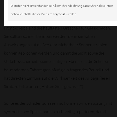
in der
Diensten nicht einverstanden sein, kann Ihre Ablehnung dazu führen, dass Ihnen
nicht alle Inhalte dieser Website angezeigt werden.
Frontscheibe sind die häufigsten Ursachen für Glasschäden.
Sie sollten schnell behoben werden, denn sie haben
Auswirkungen auf die Verkehrssicherheit: Sonnenstrahlen
können gebrochen werden und damit die Sicht sowie die
Verkehrssicherheit beeinträchtigen. Ebenso ist die Scheibe
bei modernen Fahrzeugen häufig ein tragendes Bauteil und
hat direkten Einfluss auf die Wirksamkeit des Airbags (lesen
Sie dazu bitte unten „Hätten Sie´s gewusst?“).
Sollte es der Schaden zulassen, so können wir den Sprung mit
synthetischen Spezialharzen rechtzeitig reparieren, damit