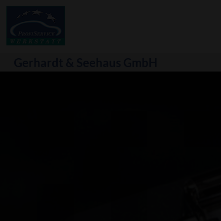
Gerhardt & Seehaus GmbH